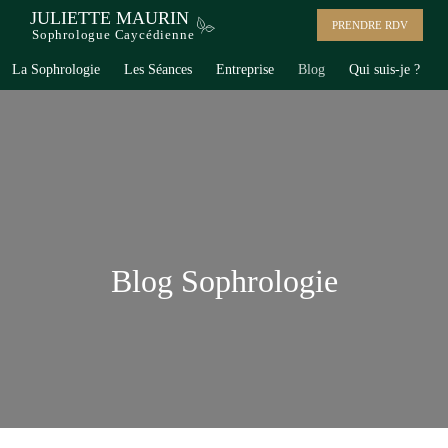
JULIETTE MAURIN
PRENDRE RDV
Sophrologue Caycédienne
La Sophrologie
Les Séances
Entreprise
Blog
Qui suis-je ?
Blog Sophrologie