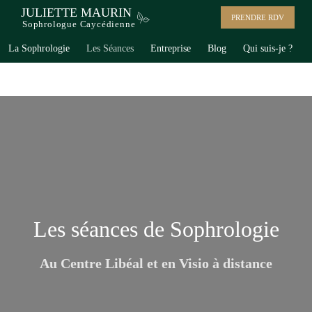
JULIETTE MAURIN
PRENDRE RDV
Sophrologue Caycédienne
La Sophrologie
Les Séances
Entreprise
Blog
Qui suis-je ?
Sommeil gestion du stress et émotions
Sommeil gestion du stress et émotions
Les séances de Sophrologie
Au Centre Libéal et en Visio à distance