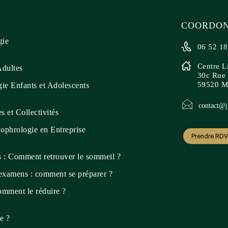
COORDON
gie
06 52 18
Centre L
Adultes
30c Rue 
59520 Ma
ie Enfants et Adolescents
contact@ju
s et Collectivités
Sophrologie en Entreprise
Prendre RDV
 : Comment retrouver le sommeil ?
examens : comment se préparer ?
comment le réduire ?
e ?