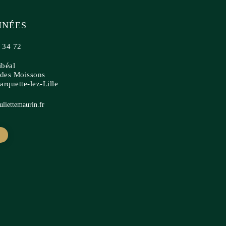
NÉES
 34 72
ibéal
des Moissons
rquette-lez-Lille
liettemaurin.fr